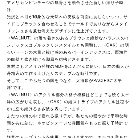
アメリカンビンテージの無骨さを融合させた新しい振り子時
計。
光沢と木目が印象的な天然木の突板を前面にあしらいつつ、サ
イドにブラックを合わせることでオールドでありながらスタイ
リッシュさも兼ね備えたデザインに仕上げています。
〈WALNUT〉の落ち着きのあるブラウンと絶妙なバランスのイ
ンデックスはブルックリンスタイルとも調和し、〈OAK〉の明
るいトーンの木目と抜け感のあるバーインデックスは、西海岸
の白壁と吹き抜ける潮風を彷彿とさせます。
素材にもアメリカ発祥のMDFをふんだんに使い、日本の職人が
丹精込めて作り上げたサステナブルな時計です。
そして、このふたつの国をつなぐ、大海原がPACIFIC"太平
洋"です。
〈WALNUT〉のアクリル部分の格子模様はどこまでも続く太平
洋の広がりを表し、〈OAK〉の縦ストライプのアクリルは穏や
かに立ち続けるさざ波を表しています。
ふたつの海の中で揺れる振り子が、私たちの穏やかで平和な時
間を共に刻む、ネオビンテージな雰囲気をもった振り子時計で
す。
静音のムーブメントを使用しておりますので、カチコチ音もな