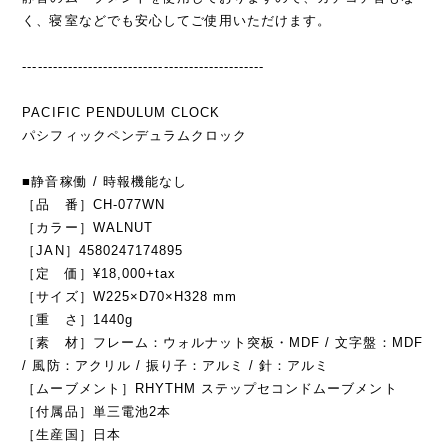
く、寝室などでも安心してご使用いただけます。
------------------------------------------------
PACIFIC PENDULUM CLOCK
パシフィックペンデュラムクロック
■静音稼働 / 時報機能なし
［品 番］CH-077WN
［カラー］WALNUT
［JAN］4580247174895
［定 価］¥18,000+tax
［サイズ］W225×D70×H328 mm
［重 さ］1440g
［素 材］フレーム：ウォルナット突板・MDF / 文字盤：MDF
/ 風防：アクリル / 振り子：アルミ / 針：アルミ
［ムーブメント］RHYTHM ステップセコンドムーブメント
［付属品］単三電池2本
［生産国］日本