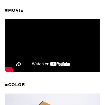
■MOVIE
■COLOR