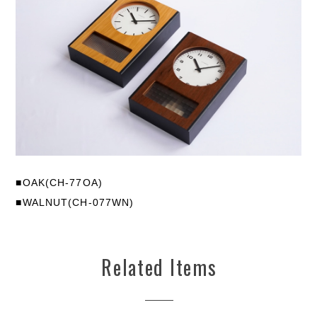
■OAK(CH-77OA)
■WALNUT(CH-077WN)
Related Items