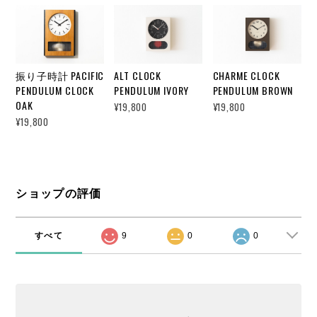
振り子時計 PACIFIC
ALT CLOCK
CHARME CLOCK
PENDULUM CLOCK
PENDULUM IVORY
PENDULUM BROWN
OAK
¥19,800
¥19,800
¥19,800
ショップの評価
すべて
9
0
0