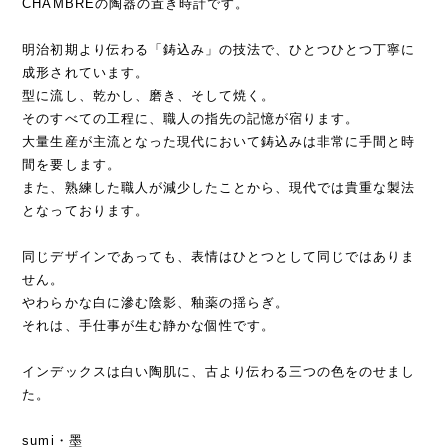
CHAMBREの陶器の置き時計です。
明治初期より伝わる「鋳込み」の技法で、ひとつひとつ丁寧に
成形されています。
型に流し、乾かし、磨き、そして焼く。
そのすべての工程に、職人の指先の記憶が宿ります。
大量生産が主流となった現代において鋳込みは非常に手間と時
間を要します。
また、熟練した職人が減少したことから、現代では貴重な製法
となっております。
同じデザインであっても、表情はひとつとして同じではありま
せん。
やわらかな白に滲む陰影、釉薬の揺らぎ。
それは、手仕事が生む静かな個性です。
インデックスは白い陶肌に、古より伝わる三つの色をのせまし
た。
sumi・墨