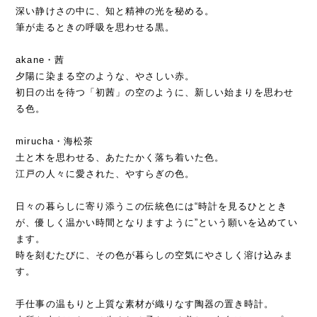
深い静けさの中に、知と精神の光を秘める。
筆が走るときの呼吸を思わせる黒。
akane・茜
夕陽に染まる空のような、やさしい赤。
初日の出を待つ「初茜」の空のように、新しい始まりを思わせ
る色。
mirucha・海松茶
土と木を思わせる、あたたかく落ち着いた色。
江戸の人々に愛された、やすらぎの色。
日々の暮らしに寄り添うこの伝統色には“時計を見るひととき
が、優しく温かい時間となりますように”という願いを込めてい
ます。
時を刻むたびに、その色が暮らしの空気にやさしく溶け込みま
す。
手仕事の温もりと上質な素材が織りなす陶器の置き時計。