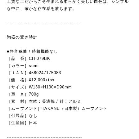
上質な土だからこそ生まれる柔らかく美しい白色は、シンプル
な中に、確かな存在感を放ちます。
------------------------------------------------
陶器の置き時計
■静音稼働 / 時報機能なし
［品 番］CH-079BK
［カラー］sumi
［ＪＡＮ］4580247175083
［価 格］¥12,000+tax
［サイズ］W130×H130×D90mm
［重 さ］700g
［素 材］本体：美濃焼 / 針：アルミ
［ムーブメント］TAKANE（日本製）ムーブメント
［付属品］なし
［生産国］日本
------------------------------------------------