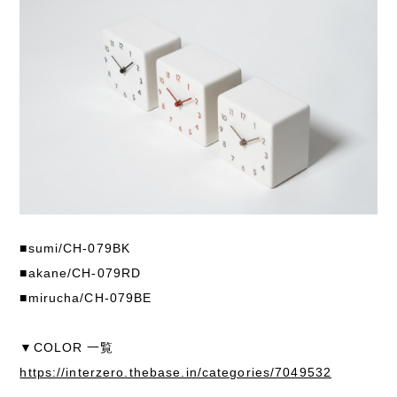
■sumi/CH-079BK
■akane/CH-079RD
■mirucha/CH-079BE
▼COLOR 一覧
https://interzero.thebase.in/categories/7049532