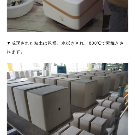
▼成形された粘土は乾燥、水拭きされ、800℃で素焼きさ
れます。