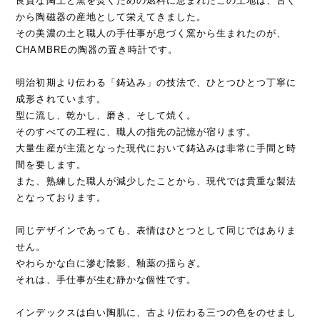
良質な陶土と窯を焚くための燃料に恵まれたこの土地は、古く
から陶磁器の産地として栄えてきました。
その美濃の土と職人の手仕事が息づく窯から生まれたのが、
CHAMBREの陶器の置き時計です。
明治初期より伝わる「鋳込み」の技法で、ひとつひとつ丁寧に
成形されています。
型に流し、乾かし、磨き、そして焼く。
そのすべての工程に、職人の指先の記憶が宿ります。
大量生産が主流となった現代において鋳込みは非常に手間と時
間を要します。
また、熟練した職人が減少したことから、現代では貴重な製法
となっております。
同じデザインであっても、表情はひとつとして同じではありま
せん。
やわらかな白に滲む陰影、釉薬の揺らぎ。
それは、手仕事が生む静かな個性です。
インデックスは白い陶肌に、古より伝わる三つの色をのせまし