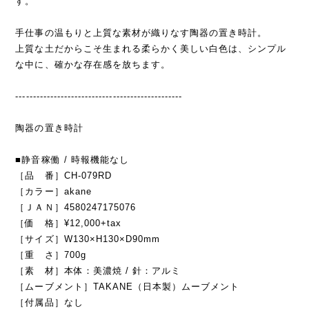
す。
手仕事の温もりと上質な素材が織りなす陶器の置き時計。
上質な土だからこそ生まれる柔らかく美しい白色は、シンプル
な中に、確かな存在感を放ちます。
------------------------------------------------
陶器の置き時計
■静音稼働 / 時報機能なし
［品 番］CH-079RD
［カラー］akane
［ＪＡＮ］4580247175076
［価 格］¥12,000+tax
［サイズ］W130×H130×D90mm
［重 さ］700g
［素 材］本体：美濃焼 / 針：アルミ
［ムーブメント］TAKANE（日本製）ムーブメント
［付属品］なし