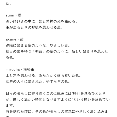
た。
sumi・墨
深い静けさの中に、知と精神の光を秘める。
筆が走るときの呼吸を思わせる黒。
akane・茜
夕陽に染まる空のような、やさしい赤。
初日の出を待つ「初茜」の空のように、新しい始まりを思わせ
る色。
mirucha・海松茶
土と木を思わせる、あたたかく落ち着いた色。
江戸の人々に愛された、やすらぎの色。
日々の暮らしに寄り添うこの伝統色には“時計を見るひととき
が、優しく温かい時間となりますように”という願いを込めてい
ます。
時を刻むたびに、その色が暮らしの空気にやさしく溶け込みま