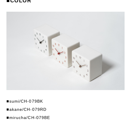
■COLOR
■sumi/CH-079BK
■akane/CH-079RD
■mirucha/CH-079BE