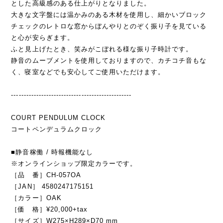
とした高級感のある仕上がりとなりました。
大きな文字盤には温かみのある木材を使用し、細かいブロック
チェックのレトロな窓からぼんやりとのぞく振り子を見ている
と心が安らぎます。
ふと見上げたとき、笑みがこぼれる様な振り子時計です。
静音のムーブメントを使用しておりますので、カチコチ音もな
く、寝室などでも安心してご使用いただけます。
------------------------------------------------
COURT PENDULUM CLOCK
コートペンデュラムクロック
■静音稼働 / 時報機能なし
※オンラインショップ限定カラーです。
［品 番］CH-057OA
［JAN］ 4580247175151
［カラー］OAK
［価 格］¥20,000+tax
［サイズ］W275×H289×D70 mm