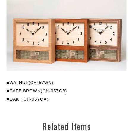
■WALNUT(CH-57WN)
■CAFE BROWN(CH-057CB)
■OAK（CH-057OA）
Related Items