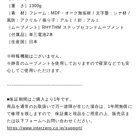
［重 さ］1300g
［素 材］フレーム：MDF・オーク無垢材 / 文字盤：シナ材 /
風防：アクリル / 振り子：アルミ / 針：アルミ
［ムーブメント］RHYTHM ステップセコンドムーブメント
［付属品］単三電池2本
［生産国］日本
※時報機能はございません。
※静音のムーブメントを使用しておりますので寝室などでも安
心してご使用いただけます。
------------------------------------------------
■保証期間はご購入より1年です。
商品を通常のお取扱いで万一故障が生じた場合は、1年間無償に
て修理を致しますので、保証書と現品をご用意の上、販売店ま
たは以下フォームへお問い合わせください。
https://www.interzero.co.jp/support/