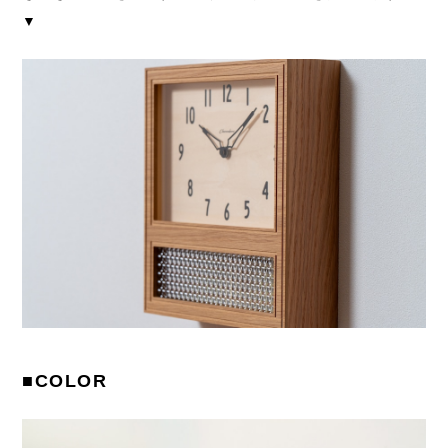
▼
■COLOR