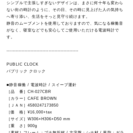
シンプルで主張しすぎないデザインは、まさに何十年も変わら
ない街の時計のように、その日、その時に見上げた人の気持ち
へ寄り添い、生活をそっと見守り続けます。
静音のムーブメントを使用しておりますので、気になる稼働音
がなく、寝室などでも安心してご使用いただける電波時計で
す。
------------------------------------------------
PUBLIC CLOCK
パブリック クロック
■静音稼働 / 電波時計 / スイープ運針
［品 番］CH-027CBR
［カラー］CAFE BROWN
［ＪＡＮ］4580247173850
［価 格］¥16,000+tax
［サイズ］W306×H306×D50 mm
［重 さ］900g
［素材］フレーム：ブナ無垢材 / 文字盤：シナ材 / 風防：ガラ