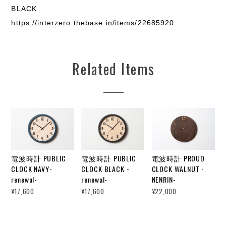
BLACK
https://interzero.thebase.in/items/22685920
Related Items
電波時計 PUBLIC
電波時計 PUBLIC
電波時計 PROUD
CLOCK NAVY-
CLOCK BLACK -
CLOCK WALNUT -
renewal-
renewal-
NENRIN-
¥17,600
¥17,600
¥22,000